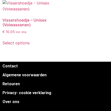
Vissershoedje – Unisex
(Volwassenen)
€
10,05
incl. btw
Select options
Contact
Algemene voorwaarden
Retouren
Privacy- cookie verklaring
Over ons