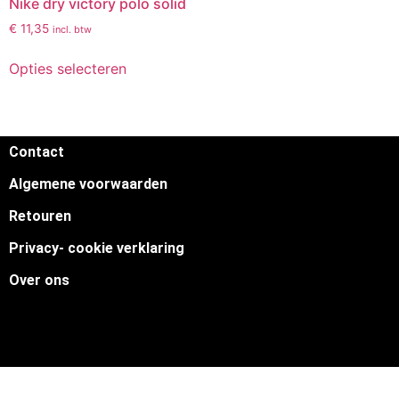
Nike dry victory polo solid
€
11,35
incl. btw
Opties selecteren
Contact
Algemene voorwaarden
Retouren
Privacy- cookie verklaring
Over ons