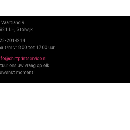
 Vaartland 9
21 LH, Stolwijk
23-2014214
 t/m vr 8.00 tot 17.00 uur
fo@shirtprintservice.nl
tuur ons uw vraag op elk
ewenst moment!