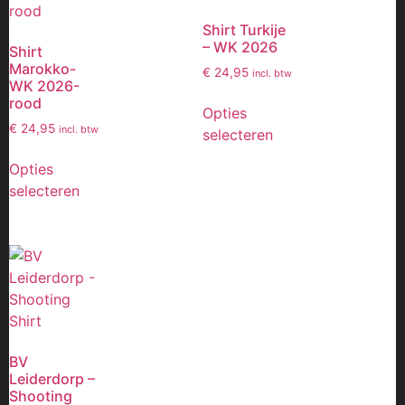
Shirt Turkije
– WK 2026
Shirt
Marokko-
€
24,95
incl. btw
WK 2026-
rood
Opties
€
24,95
incl. btw
selecteren
Opties
selecteren
BV
Leiderdorp –
Shooting