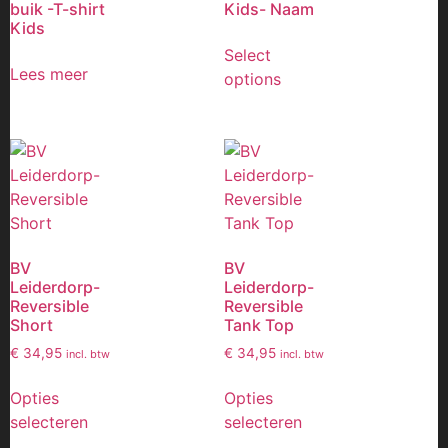
buik -T-shirt
Kids- Naam
Kids
Select
Lees meer
options
BV
BV
Leiderdorp-
Leiderdorp-
Reversible
Reversible
Short
Tank Top
€
34,95
€
34,95
incl. btw
incl. btw
Opties
Opties
selecteren
selecteren