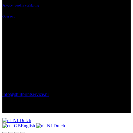
Privacy- cookie verklaring
Over ons
‘t Vaartland 9
2821 LH, Stolwijk
023-2014214
ma t/m vr 8.00 tot
17.00 uur
info@shirtprintservice.nl
Stuur ons uw
vraag op elk
gewenst moment!
Dutch
English
Dutch