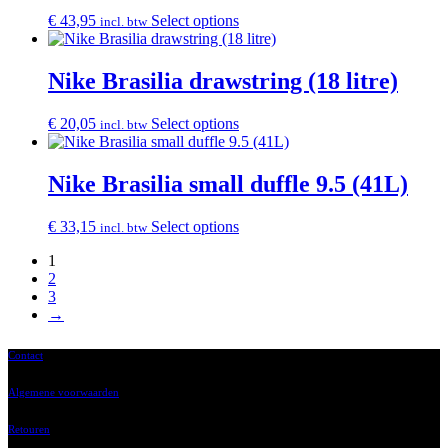
€
43,95
Select options
incl. btw
Nike Brasilia drawstring (18 litre)
€
20,05
Select options
incl. btw
Nike Brasilia small duffle 9.5 (41L)
€
33,15
Select options
incl. btw
1
2
3
→
Contact
Algemene voorwaarden
Retouren