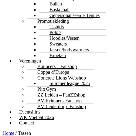
Ballen
Basketball
Gepersonaliseerde Tenues
Promotiekleding
T-shirts
Polo’s
Hoodies/Vesten
Sweaters
Jassen/bodywarmers
Broeken
Vereningen
Bouncers – Fanshop
Coppa d’Europa
Concrete Lions Webshop
Summer league 2025
Plitt Gym
ZZ Leiden – FanZZshop
BV Krimpen- Fanshop
BV Leiderdorp- Fanshop
Eventshirts
WK Voetbal 2026
Contact
Home
/ Tassen