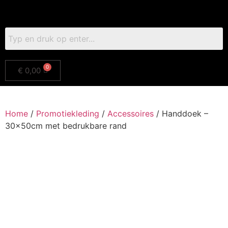
€
0,00
Home
/
Promotiekleding
/
Accessoires
/ Handdoek –
30x50cm met bedrukbare rand