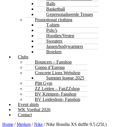
Balls
Basketball
Gepersonaliseerde Tenues
Promotional clothing
T-shirts
Polo’s
Hoodies/Vesten
Sweaters
Jassen/bodywarmers
Broeken
Clubs
Bouncers – Fanshop
Coppa d’Europa
Concrete Lions Webshop
Summer league 2025
Plitt Gym
ZZ Leiden – FanZZshop
BV Krimpen- Fanshop
BV Leiderdorp- Fanshop
Event shirts
WK Voetbal 2026
Contact
Home
/
Merken
/
Nike
/ Nike Brasilia XS duffle 9.5 (25L)