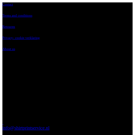
Contact
Terms and conditions
Retouren
Privacy- cookie verklaring
About us
‘t Vaartland 9
2821 LH, Stolwijk
023-2014214
ma t/m vr 8.00 tot
17.00 uur
info@shirtprintservice.nl
Send us your