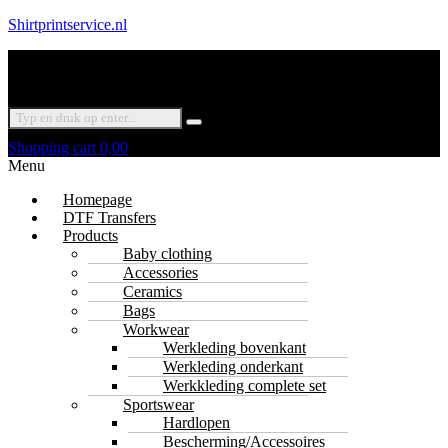
Shirtprintservice.nl
Shopping cart
0,00
Menu
Homepage
DTF Transfers
Products
Baby clothing
Accessories
Ceramics
Bags
Workwear
Werkleding bovenkant
Werkleding onderkant
Werkkleding complete set
Sportswear
Hardlopen
Bescherming/Accessoires