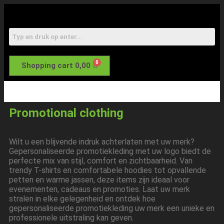
Shopping cart
0,00
Promotional clothing
Wilt u een blijvende indruk achterlaten met uw merk?
Gepersonaliseerde promotiekleding met uw logo biedt de
perfecte mix van stijl, comfort en zichtbaarheid. Van
trendy T-shirts en comfortabele hoodies tot opvallende
petten en warme jassen, deze items zijn ideaal voor
evenementen, cadeaus en promoties. Laat uw merk
stralen in elke gelegenheid en ontdek hoe
gepersonaliseerde promotiekleding uw merk een unieke en
professionele uitstraling kan geven.