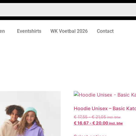
en
Eventshirts
WK Voetbal 2026
Contact
Hoodie Unisex – Basic Kat
€
17,55
-
€
21,05
incl. btw
€
16,67
-
€
20,00
incl. btw