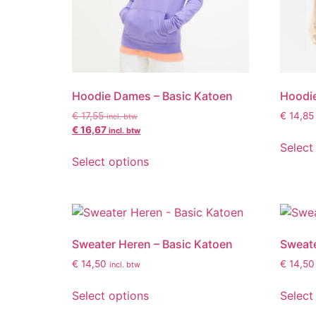
Hoodie Dames – Basic Katoen
Hoodie
€
17,55
€
14,85
incl. btw
€
16,67
incl. btw
Select
Select options
Sweater Heren – Basic Katoen
Sweate
€
14,50
€
14,50
incl. btw
Select options
Select