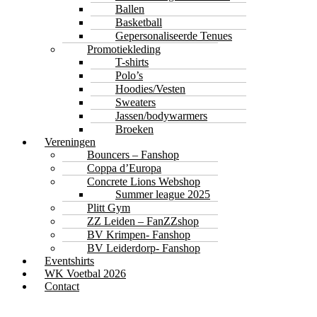
Ballen
Basketball
Gepersonaliseerde Tenues
Promotiekleding
T-shirts
Polo’s
Hoodies/Vesten
Sweaters
Jassen/bodywarmers
Broeken
Vereningen
Bouncers – Fanshop
Coppa d’Europa
Concrete Lions Webshop
Summer league 2025
Plitt Gym
ZZ Leiden – FanZZshop
BV Krimpen- Fanshop
BV Leiderdorp- Fanshop
Eventshirts
WK Voetbal 2026
Contact