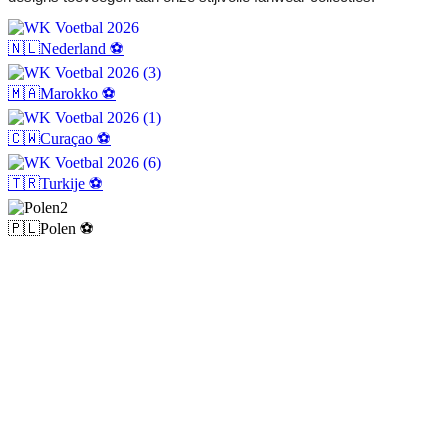
🇳🇱Nederland ⚽
🇲🇦Marokko ⚽
🇨🇼Curaçao ⚽
🇹🇷Turkije ⚽
🇵🇱Polen ⚽