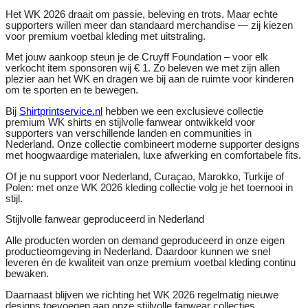
Het WK 2026 draait om passie, beleving en trots. Maar echte
supporters willen meer dan standaard merchandise — zij kiezen
voor premium voetbal kleding met uitstraling.
Met jouw aankoop steun je de Cruyff Foundation – voor elk
verkocht item sponsoren wij € 1. Zo beleven we met zijn allen
plezier aan het WK en dragen we bij aan de ruimte voor kinderen
om te sporten en te bewegen.
Bij
Shirtprintservice.nl
hebben we een exclusieve collectie
premium WK shirts en stijlvolle fanwear ontwikkeld voor
supporters van verschillende landen en communities in
Nederland. Onze collectie combineert moderne supporter designs
met hoogwaardige materialen, luxe afwerking en comfortabele fits.
Of je nu support voor Nederland, Curaçao, Marokko, Turkije of
Polen: met onze WK 2026 kleding collectie volg je het toernooi in
stijl.
Stijlvolle fanwear geproduceerd in Nederland
Alle producten worden on demand geproduceerd in onze eigen
productieomgeving in Nederland. Daardoor kunnen we snel
leveren én de kwaliteit van onze premium voetbal kleding continu
bewaken.
Daarnaast blijven we richting het WK 2026 regelmatig nieuwe
designs toevoegen aan onze stijlvolle fanwear collecties.