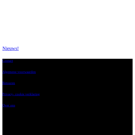
Nieuws!
Contact
Algemene voorwaarden
Retouren
Privacy- cookie verklaring
Over ons