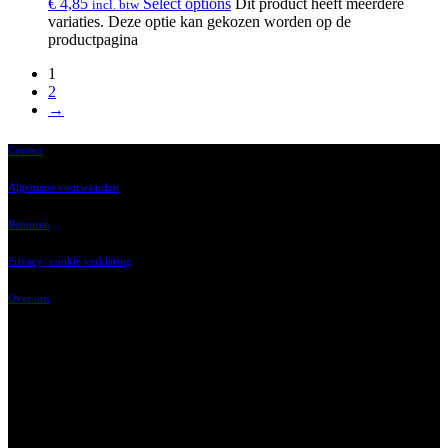
€
4,85
Select options
Dit product heeft meerdere
incl. btw
variaties. Deze optie kan gekozen worden op de
productpagina
1
2
→
Contact
Algemene voorwaarden
Retouren
Privacy- cookie verklaring
Over ons
‘t Vaartland 9
2821 LH, Stolwijk