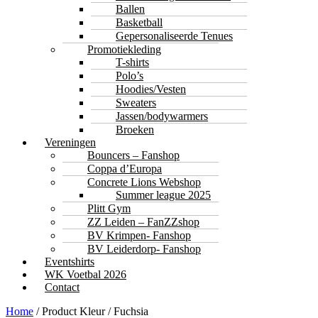
Ballen
Basketball
Gepersonaliseerde Tenues
Promotiekleding
T-shirts
Polo’s
Hoodies/Vesten
Sweaters
Jassen/bodywarmers
Broeken
Vereningen
Bouncers – Fanshop
Coppa d’Europa
Concrete Lions Webshop
Summer league 2025
Plitt Gym
ZZ Leiden – FanZZshop
BV Krimpen- Fanshop
BV Leiderdorp- Fanshop
Eventshirts
WK Voetbal 2026
Contact
Home
/ Product Kleur / Fuchsia