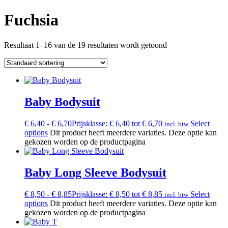
Fuchsia
Resultaat 1–16 van de 19 resultaten wordt getoond
Baby Bodysuit
€
6,40
-
€
6,70
Prijsklasse: € 6,40 tot € 6,70
Select
incl. btw
options
Dit product heeft meerdere variaties. Deze optie kan
gekozen worden op de productpagina
Baby Long Sleeve Bodysuit
€
8,50
-
€
8,85
Prijsklasse: € 8,50 tot € 8,85
Select
incl. btw
options
Dit product heeft meerdere variaties. Deze optie kan
gekozen worden op de productpagina