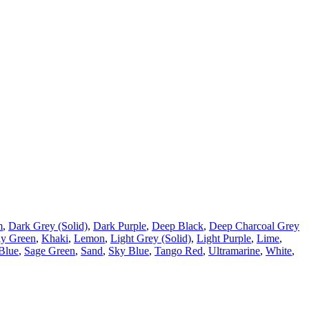
m
,
Dark Grey (Solid)
,
Dark Purple
,
Deep Black
,
Deep Charcoal Grey
ly Green
,
Khaki
,
Lemon
,
Light Grey (Solid)
,
Light Purple
,
Lime
,
Blue
,
Sage Green
,
Sand
,
Sky Blue
,
Tango Red
,
Ultramarine
,
White
,