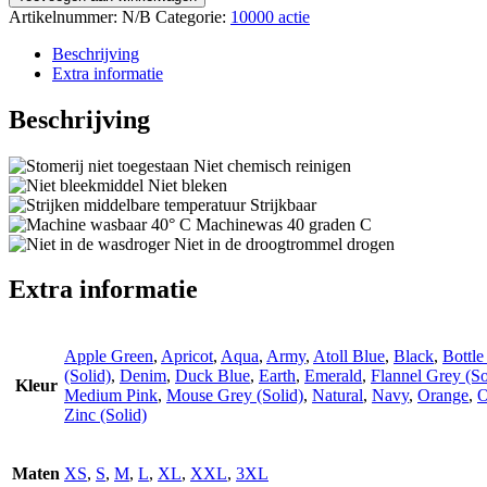
Artikelnummer:
N/B
Categorie:
10000 actie
Beschrijving
Extra informatie
Beschrijving
Niet chemisch reinigen
Niet bleken
Strijkbaar
Machinewas 40 graden C
Niet in de droogtrommel drogen
Extra informatie
Apple Green
,
Apricot
,
Aqua
,
Army
,
Atoll Blue
,
Black
,
Bottle
(Solid)
,
Denim
,
Duck Blue
,
Earth
,
Emerald
,
Flannel Grey (So
Kleur
Medium Pink
,
Mouse Grey (Solid)
,
Natural
,
Navy
,
Orange
,
O
Zinc (Solid)
Maten
XS
,
S
,
M
,
L
,
XL
,
XXL
,
3XL