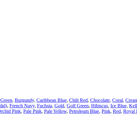
 Green
,
Burgundy
,
Caribbean Blue
,
Chili Red
,
Chocolate
,
Coral
,
Crea
lid)
,
French Navy
,
Fuchsia
,
Gold
,
Golf Green
,
Hibiscus
,
Ice Blue
,
Kel
rchid Pink
,
Pale Pink
,
Pale Yellow
,
Petroleum Blue
,
Pink
,
Red
,
Royal 