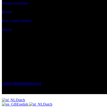
Algemene voorwaarden
Retouren
Privacy- cookie verklaring
Over ons
‘t Vaartland 9
2821 LH, Stolwijk
023-2014214
ma t/m vr 8.00 tot 17.00 uur
info@shirtprintservice.nl
Stuur ons uw vraag op elk gewenst
moment!
Dutch
English
Dutch