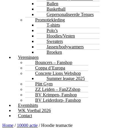
Ballen
Basketball
Gepersonaliseerde Tenues
Promotiekleding
T-shirts
Polo’s
Hoodies/Vesten
Sweaters
Jassen/bodywarmers
Broeken
Vereningen
Bouncers – Fanshop
Coppa d’Europa
Concrete Lions Webshop
Summer league 2025
Plitt Gym
ZZ Leiden – FanZZshop
BV Krimpen- Fanshop
BV Leiderdorp- Fanshop
Eventshirts
WK Voetbal 2026
Contact
Home
/
10000 actie
/ Hoodie teamactie