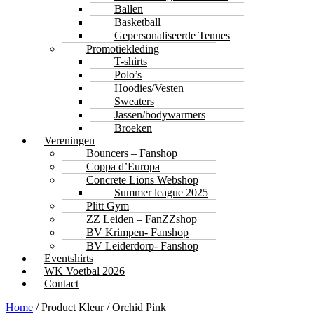
Ballen
Basketball
Gepersonaliseerde Tenues
Promotiekleding
T-shirts
Polo’s
Hoodies/Vesten
Sweaters
Jassen/bodywarmers
Broeken
Vereningen
Bouncers – Fanshop
Coppa d’Europa
Concrete Lions Webshop
Summer league 2025
Plitt Gym
ZZ Leiden – FanZZshop
BV Krimpen- Fanshop
BV Leiderdorp- Fanshop
Eventshirts
WK Voetbal 2026
Contact
Home
/ Product Kleur / Orchid Pink