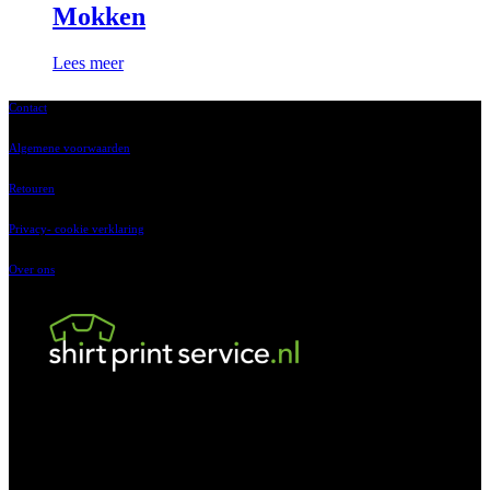
Mokken
Lees meer
Contact
Algemene voorwaarden
Retouren
Privacy- cookie verklaring
Over ons
‘t Vaartland 9
2821 LH, Stolwijk
023-2014214
ma t/m vr 8.00 tot