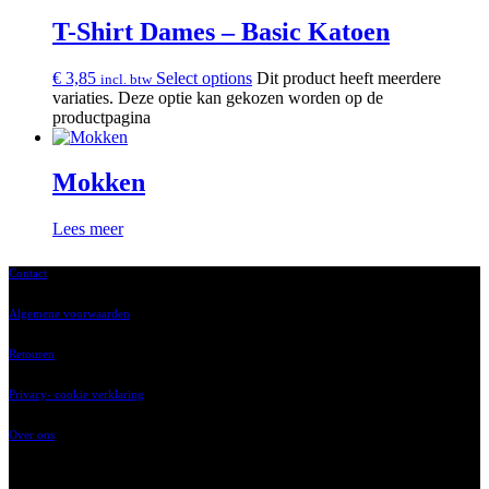
T-Shirt Dames – Basic Katoen
€
3,85
Select options
Dit product heeft meerdere
incl. btw
variaties. Deze optie kan gekozen worden op de
productpagina
Mokken
Lees meer
Contact
Algemene voorwaarden
Retouren
Privacy- cookie verklaring
Over ons