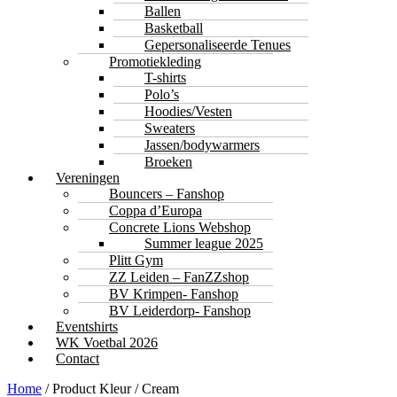
Ballen
Basketball
Gepersonaliseerde Tenues
Promotiekleding
T-shirts
Polo’s
Hoodies/Vesten
Sweaters
Jassen/bodywarmers
Broeken
Vereningen
Bouncers – Fanshop
Coppa d’Europa
Concrete Lions Webshop
Summer league 2025
Plitt Gym
ZZ Leiden – FanZZshop
BV Krimpen- Fanshop
BV Leiderdorp- Fanshop
Eventshirts
WK Voetbal 2026
Contact
Home
/ Product Kleur / Cream