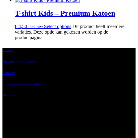
T-shirt Kids – Premium Katoen
€
4,50
Select options
Dit product heeft meerdere
incl. btw
variaties. Deze optie kan gekozen worden op de
productpagina
Contact
Algemene voorwaarden
Retouren
Privacy- cookie verklaring
Over ons
‘t Vaartland 9