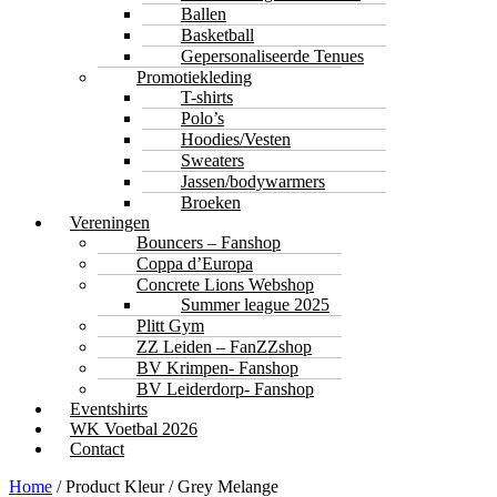
Ballen
Basketball
Gepersonaliseerde Tenues
Promotiekleding
T-shirts
Polo’s
Hoodies/Vesten
Sweaters
Jassen/bodywarmers
Broeken
Vereningen
Bouncers – Fanshop
Coppa d’Europa
Concrete Lions Webshop
Summer league 2025
Plitt Gym
ZZ Leiden – FanZZshop
BV Krimpen- Fanshop
BV Leiderdorp- Fanshop
Eventshirts
WK Voetbal 2026
Contact
Home
/ Product Kleur / Grey Melange