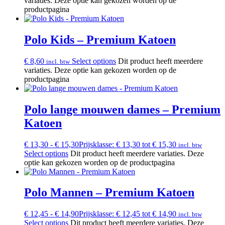
variaties. Deze optie kan gekozen worden op de
productpagina
Polo Kids – Premium Katoen
€
8,60
Select options
Dit product heeft meerdere
incl. btw
variaties. Deze optie kan gekozen worden op de
productpagina
Polo lange mouwen dames – Premium
Katoen
€
13,30
-
€
15,30
Prijsklasse: € 13,30 tot € 15,30
incl. btw
Select options
Dit product heeft meerdere variaties. Deze
optie kan gekozen worden op de productpagina
Polo Mannen – Premium Katoen
€
12,45
-
€
14,90
Prijsklasse: € 12,45 tot € 14,90
incl. btw
Select options
Dit product heeft meerdere variaties. Deze