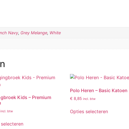
ench Navy
,
Grey Melange
,
White
en
Polo Heren – Basic Katoen
gbroek Kids – Premium
€
8,85
incl. btw
n
Opties selecteren
incl. btw
 selecteren