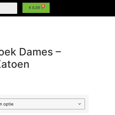
€
0,00
oek Dames –
Katoen