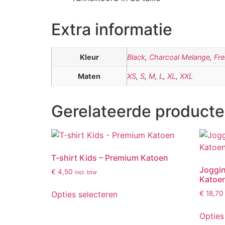
Extra informatie
Kleur
Black
,
Charcoal Melange
,
Fr
Maten
XS
,
S
,
M
,
L
,
XL
,
XXL
Gerelateerde product
T-shirt Kids – Premium Katoen
Joggin
€
4,50
incl. btw
Katoe
Opties selecteren
€
18,70
Opties