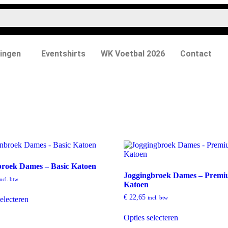
ingen
Eventshirts
WK Voetbal 2026
Contact
broek Dames – Basic Katoen
Joggingbroek Dames – Prem
incl. btw
Katoen
€
22,65
incl. btw
electeren
Opties selecteren