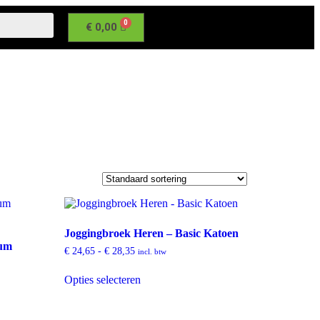
€
0,00
Joggingbroek Heren – Basic Katoen
ium
€
24,65
-
€
28,35
incl. btw
Opties selecteren