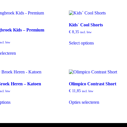
Kids´ Cool Shorts
gbroek Kids – Premium
€
8,35
incl. btw
incl. btw
Select options
electeren
Broek Heren – Katoen
Olimpico Contrast Short
€
11,85
incl. btw
incl. btw
ptions
Opties selecteren