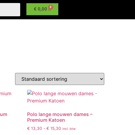
€
0,00
ium
Polo lange mouwen dames –
Premium Katoen
€
13,30
-
€
15,30
incl. btw