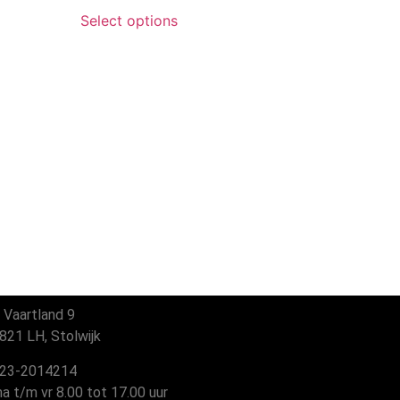
Select options
 Vaartland 9
21 LH, Stolwijk
23-2014214
 t/m vr 8.00 tot 17.00 uur