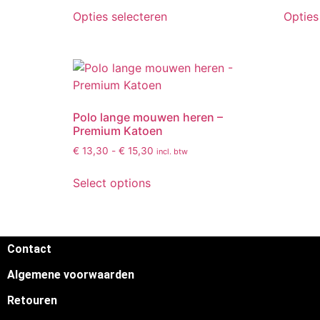
Opties selecteren
Opties
Polo lange mouwen heren –
Premium Katoen
€
13,30
-
€
15,30
incl. btw
Select options
Contact
Algemene voorwaarden
Retouren