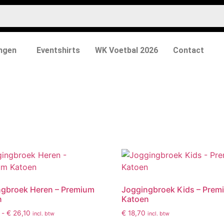
ngen
Eventshirts
WK Voetbal 2026
Contact
e
ngbroek Heren – Premium
Joggingbroek Kids – Prem
n
Katoen
-
€
26,10
€
18,70
incl. btw
incl. btw