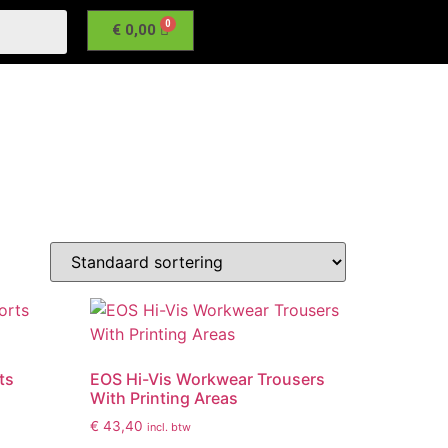
€
0,00
ts
EOS Hi-Vis Workwear Trousers
With Printing Areas
€
43,40
incl. btw