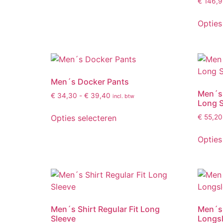
€
146,9
Opties
Men´s Docker Pants
Men´s 
€
34,30
-
€
39,40
incl. btw
Long S
Opties selecteren
€
55,20
Opties
Men´s Shirt Regular Fit Long
Men´s 
Sleeve
Longs