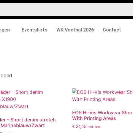
ngen
Eventshirts
WK Voetbal 2026
Contact
etoond
EOS Hi-Vis Workwear Shor
With Printing Areas
der – Short denim stretch
 Marineblauw/Zwart
€
31,45
incl. btw