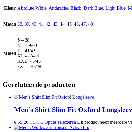
Kleur
Absolute White
,
Anthracite
,
Black
,
Dark Blue
,
Light Blue
,
M
Maten
38
,
39
,
40
,
41
,
42
,
43
,
44
,
45
,
46
,
47
,
48
S – 38
M – 39/40
L – 41/42
Maten
XL – 43/44
XXL- 45/46
3XL – 47/48
Gerelateerde producten
Men´s Shirt Slim Fit Oxford Longslee
€
55,20
Opties selecteren
Dit product heeft meerdere v
incl. btw