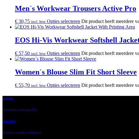
Men´s Workwear Trousers Active Pro
€
30,75
Opties selecteren
Dit product heeft meerdere v
incl. btw
EOS Hi-Vis Workwear Softshell Jacket
€
57,50
Opties selecteren
Dit product heeft meerdere v
incl. btw
Women´s Blouse Slim Fit Short Sleeve
€
55,70
Opties selecteren
Dit product heeft meerdere v
incl. btw
Contact
Algemene voorwaarden
Retouren
Privacy- cookie verklaring