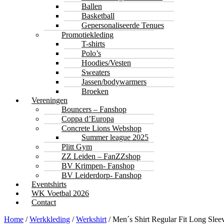
Ballen
Basketball
Gepersonaliseerde Tenues
Promotiekleding
T-shirts
Polo’s
Hoodies/Vesten
Sweaters
Jassen/bodywarmers
Broeken
Vereningen
Bouncers – Fanshop
Coppa d’Europa
Concrete Lions Webshop
Summer league 2025
Plitt Gym
ZZ Leiden – FanZZshop
BV Krimpen- Fanshop
BV Leiderdorp- Fanshop
Eventshirts
WK Voetbal 2026
Contact
Home
/
Werkkleding
/
Werkshirt
/ Men´s Shirt Regular Fit Long Slee