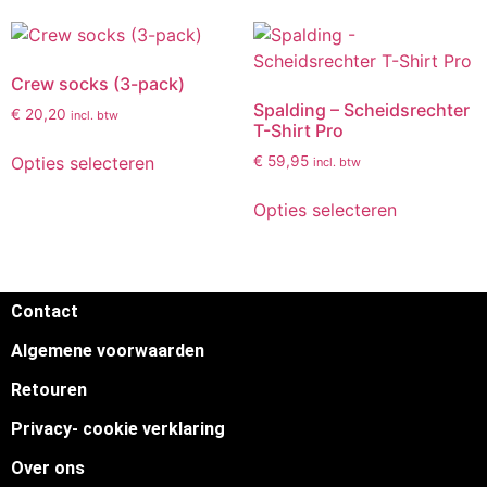
Crew socks (3-pack)
Spalding – Scheidsrechter
€
20,20
incl. btw
T-Shirt Pro
Opties selecteren
€
59,95
incl. btw
Opties selecteren
Contact
Algemene voorwaarden
Retouren
Privacy- cookie verklaring
Over ons