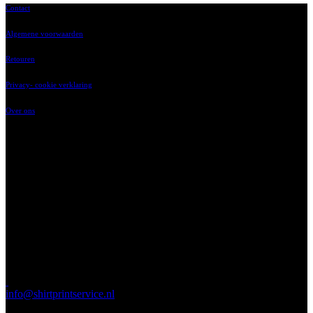
Contact
Algemene voorwaarden
Retouren
Privacy- cookie verklaring
Over ons
‘t Vaartland 9
2821 LH, Stolwijk
023-2014214
ma t/m vr 8.00 tot
17.00 uur
info@shirtprintservice.nl
Stuur ons uw