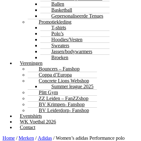
Ballen
Basketball
Gepersonaliseerde Tenues
Promotiekleding
T-shirts
Polo’s
Hoodies/Vesten
Sweaters
Jassen/bodywarmers
Broeken
Vereningen
Bouncers – Fanshop
Coppa d’Europa
Concrete Lions Webshop
Summer league 2025
Plitt Gym
ZZ Leiden – FanZZshop
BV Krimpen- Fanshop
BV Leiderdorp- Fanshop
Eventshirts
WK Voetbal 2026
Contact
Home
/
Merken
/
Adidas
/ Women’s adidas Performance polo