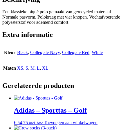
Een klassieke piqué polo gemaakt van gerecycled materiaal.
Normale pasvorm. Polokraag met vier knopen. Vochtafvoerende
polyesterstof voor ademend comfort
Extra informatie
Kleur
Black
,
Collegiate Navy
,
Collegiate Red
,
White
Maten
XS
,
S
,
M
,
L
,
XL
Gerelateerde producten
Adidas – Sporttas – Golf
€
54,75
Toevoegen aan winkelwagen
incl. btw