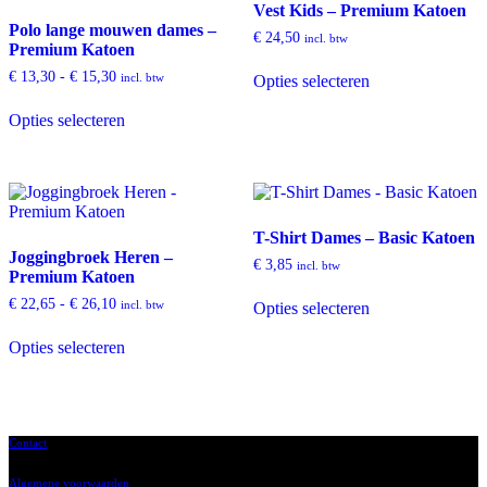
Vest Kids – Premium Katoen
Polo lange mouwen dames –
€
24,50
incl. btw
Premium Katoen
Dit
€
13,30
-
€
15,30
Prijsklasse:
incl. btw
Opties selecteren
product
€ 13,30
Dit
heeft
tot
Opties selecteren
product
meerdere
€ 15,30
heeft
variaties.
meerdere
Deze
variaties.
optie
Deze
kan
optie
gekozen
T-Shirt Dames – Basic Katoen
kan
worden
Joggingbroek Heren –
gekozen
op
€
3,85
incl. btw
Premium Katoen
worden
de
Dit
op
productpagina
€
22,65
-
€
26,10
Prijsklasse:
incl. btw
Opties selecteren
product
de
€ 22,65
Dit
heeft
productpagina
tot
Opties selecteren
product
meerdere
€ 26,10
heeft
variaties.
meerdere
Deze
variaties.
optie
Deze
kan
Contact
optie
gekozen
kan
worden
Algemene voorwaarden
gekozen
op