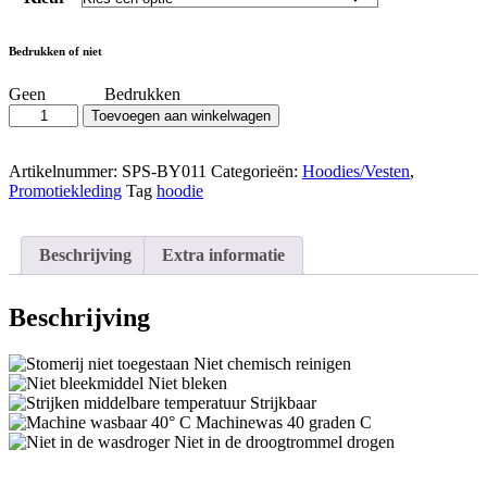
Bedrukken of niet
Geen
Bedrukken
Hoodie
Toevoegen aan winkelwagen
Unisex
-
Artikelnummer:
SPS-BY011
Categorieën:
Hoodies/Vesten
,
Premium
Promotiekleding
Tag
hoodie
Katoen
aantal
Beschrijving
Extra informatie
Beschrijving
Niet chemisch reinigen
Niet bleken
Strijkbaar
Machinewas 40 graden C
Niet in de droogtrommel drogen