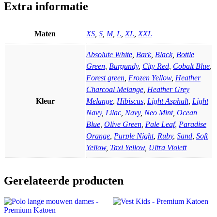
Extra informatie
Maten
XS
,
S
,
M
,
L
,
XL
,
XXL
Absolute White
,
Bark
,
Black
,
Bottle
Green
,
Burgundy
,
City Red
,
Cobalt Blue
,
Forest green
,
Frozen Yellow
,
Heather
Charcoal Melange
,
Heather Grey
Kleur
Melange
,
Hibiscus
,
Light Asphalt
,
Light
Navy
,
Lilac
,
Navy
,
Neo Mint
,
Ocean
Blue
,
Olive Green
,
Pale Leaf
,
Paradise
Orange
,
Purple Night
,
Ruby
,
Sand
,
Soft
Yellow
,
Taxi Yellow
,
Ultra Violett
Gerelateerde producten