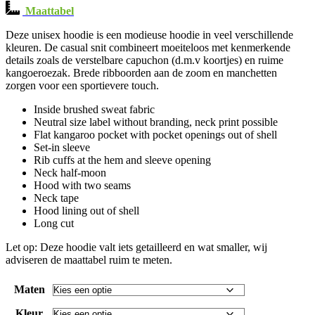
Maattabel
Deze unisex hoodie is een modieuse hoodie in veel verschillende
kleuren. De casual snit combineert moeiteloos met kenmerkende
details zoals de verstelbare capuchon (d.m.v koortjes) en ruime
kangoeroezak. Brede ribboorden aan de zoom en manchetten
zorgen voor een sportievere touch.
Inside brushed sweat fabric
Neutral size label without branding, neck print possible
Flat kangaroo pocket with pocket openings out of shell
Set-in sleeve
Rib cuffs at the hem and sleeve opening
Neck half-moon
Hood with two seams
Neck tape
Hood lining out of shell
Long cut
Let op: Deze hoodie valt iets getailleerd en wat smaller, wij
adviseren de maattabel ruim te meten.
Maten
Kleur