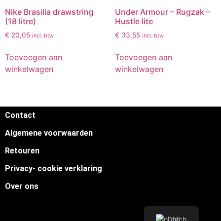
Nike Brasilia drawstring
Under Armour – Rugzak –
(18 litre)
Hustle lite
€
20,05
€
33,55
incl. btw
incl. btw
Toevoegen aan
Toevoegen aan
winkelwagen
winkelwagen
Contact
Algemene voorwaarden
Retouren
Privacy- cookie verklaring
Over ons
Dutch