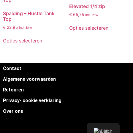
Elevated 1/4 zip
Spalding – Hustle Tank
€
65,75
incl. btw
Top
Opties selecteren
€
22,95
incl. btw
Opties selecteren
Contact
Algemene voorwaarden
Retouren
Privacy- cookie verklaring
Over ons
Dutch