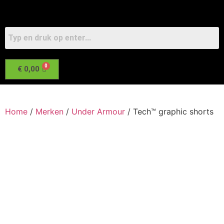
€
0,00
Home
/
Merken
/
Under Armour
/ Tech™ graphic shorts