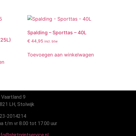
Spalding – Sporttas – 40L
(25L)
€
44,95
incl. btw
Toevoegen aan winkelwagen
en
 Vaartland 9
21 LH, Stolwijk
23-2014214
 t/m vr 8.00 tot 17.00 uur
fo@shirtprintservice.nl