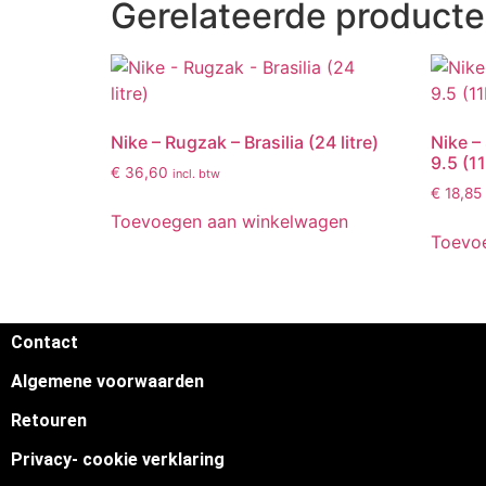
Gerelateerde product
Nike – Rugzak – Brasilia (24 litre)
Nike –
9.5 (1
€
36,60
incl. btw
€
18,85
Toevoegen aan winkelwagen
Toevo
Contact
Algemene voorwaarden
Retouren
Privacy- cookie verklaring