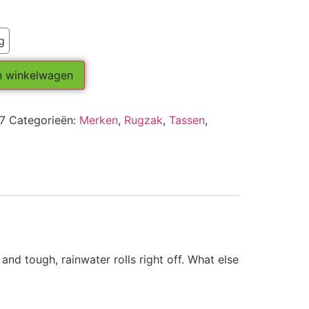
g
n winkelwagen
7
Categorieën:
Merken
,
Rugzak
,
Tassen
,
and tough, rainwater rolls right off. What else