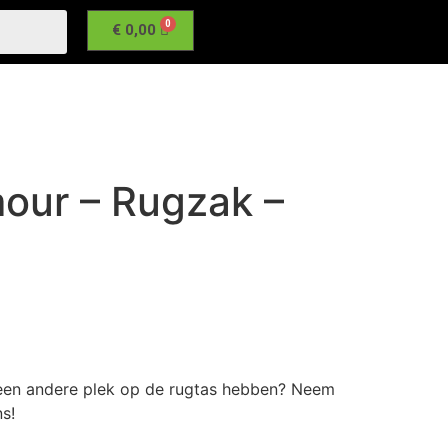
€
0,00
our – Rugzak –
 een andere plek op de rugtas hebben? Neem
s!