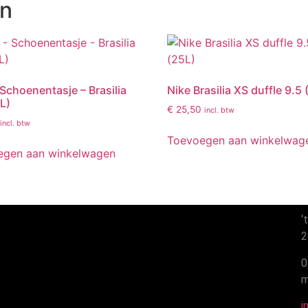
en
 Schoenentasje – Brasilia
Nike Brasilia XS duffle 9.5 
1L)
€
25,50
incl. btw
incl. btw
Toevoegen aan winkelwag
egen aan winkelwagen
‘t
28
0
ma
in