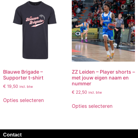
Blauwe Brigade –
ZZ Leiden – Player shorts –
Supporter t-shirt
met jouw eigen naam en
nummer
€
19,50
incl. btw
€
22,50
incl. btw
Opties selecteren
Opties selecteren
Contact