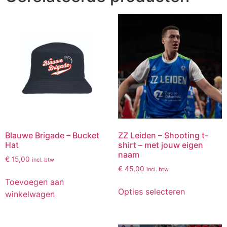
Blauwe Brigade – Bucket
ZZ Leiden – Shooting t-
Hat
shirt – met jouw eigen
naam
€
15,00
incl. btw
€
45,00
incl. btw
Toevoegen aan
Opties selecteren
winkelwagen