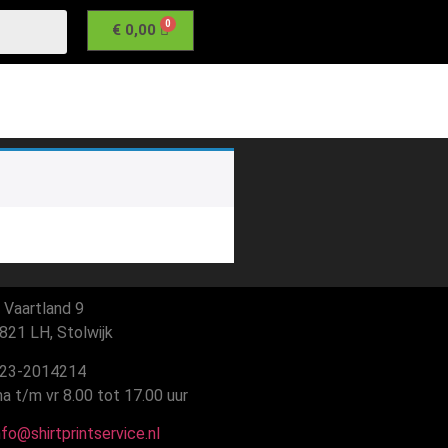
€
0,00
 Vaartland 9
21 LH, Stolwijk
23-2014214
 t/m vr 8.00 tot 17.00 uur
fo@shirtprintservice.nl