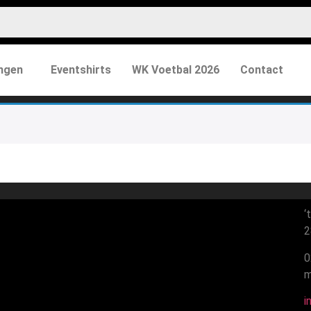
ngen
Eventshirts
WK Voetbal 2026
Contact
‘t
28
0
ma
in