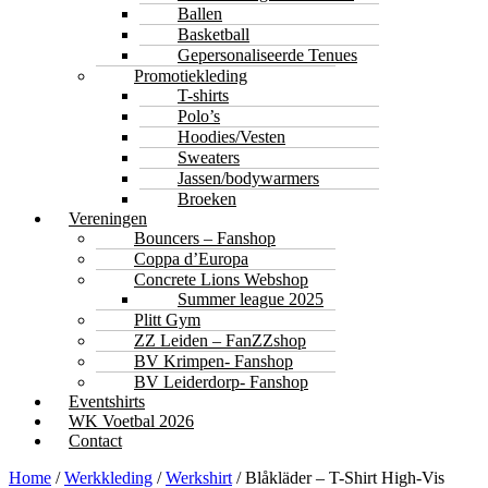
Ballen
Basketball
Gepersonaliseerde Tenues
Promotiekleding
T-shirts
Polo’s
Hoodies/Vesten
Sweaters
Jassen/bodywarmers
Broeken
Vereningen
Bouncers – Fanshop
Coppa d’Europa
Concrete Lions Webshop
Summer league 2025
Plitt Gym
ZZ Leiden – FanZZshop
BV Krimpen- Fanshop
BV Leiderdorp- Fanshop
Eventshirts
WK Voetbal 2026
Contact
Home
/
Werkkleding
/
Werkshirt
/ Blåkläder – T-Shirt High-Vis