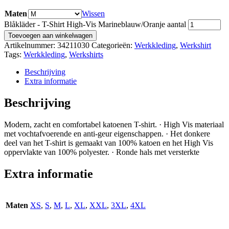
Maten
Wissen
Blåkläder - T-Shirt High-Vis Marineblauw/Oranje aantal
Toevoegen aan winkelwagen
Artikelnummer:
34211030
Categorieën:
Werkkleding
,
Werkshirt
Tags:
Werkkleding
,
Werkshirts
Beschrijving
Extra informatie
Beschrijving
Modern, zacht en comfortabel katoenen T-shirt. · High Vis materiaal
met vochtafvoerende en anti-geur eigenschappen. · Het donkere
deel van het T-shirt is gemaakt van 100% katoen en het High Vis
oppervlakte van 100% polyester. · Ronde hals met versterkte
Extra informatie
Maten
XS
,
S
,
M
,
L
,
XL
,
XXL
,
3XL
,
4XL