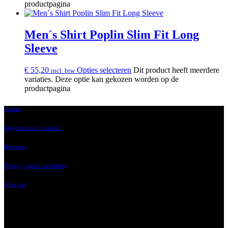
productpagina
Men´s Shirt Poplin Slim Fit Long
Sleeve
€
55,20
Opties selecteren
Dit product heeft meerdere
incl. btw
variaties. Deze optie kan gekozen worden op de
productpagina
Contact
Algemene voorwaarden
Retouren
Privacy- cookie verklaring
Over ons