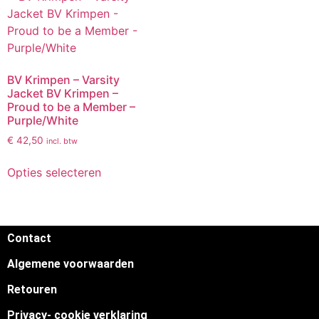
BV Krimpen – Varsity
Jacket BV Krimpen –
Proud to be a Member –
Purple/White
€
42,50
incl. btw
Opties selecteren
Contact
Algemene voorwaarden
Retouren
Privacy- cookie verklaring